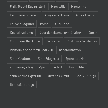
Fizik Tedavi Egzersizleri
Hamilelik
Hamstring
Kedi Deve Egzersizi
kişiye özel korse
Kobra Duruşu
kol ve el ağrıları
korse
Kuru İğne
Kuyruk sokumu
Kuyruk sokumu kemiği ağrısı
Omuz
Otururken Bel Ağrısı
Piriformis
Piriformis Sendromu
Piriformis Sendromu Tedavisi
Rehabilitasyon
Sinir Kaydırma
Sinir Sıkışması
Spondilolizis
sırt ve/veya boyun ağrısı
Tedavi
Turan Uslu
Yana Germe Egzersizi
Yuvarlak Omuz
Çocuk Duruşu
İleri kafa duruşu