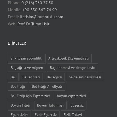
Phone:
0 (216) 360 27 50
Mobile:
+90 530 343 74 99
Email:
iletisim@turanuslu.com
Web:
Prof. Dr. Turan Uslu
ETIKETLER
ankilozan spondilit
Artroskopik Diz Ameliyatı
Baş ağrısı ve migren
Baş dönmesi ve denge kaybı
Bel
Bel ağrıları
Bel Ağrısı
belde sinir sıkışması
Bel Fıtığı
Bel Fıtığı Ameliyatı
Bel Fıtığı için Egzersizler
boyun egzersizleri
Boyun Fıtığı
Boyun Tutulması
Egzersiz
Egzersizler
Evde Egzersiz
Fizik Tedavi