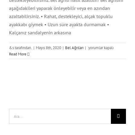
destekleyebilirsiniz. Bel ağrısı nasıl azaltılır? Bel ağrısını
aşağıdakileri yaparak önleyebilir veya en azından
azaltabilirsiniz. • Rahat, destekleyici, alçak topuklu
ayakkabı giymek • Uzun süre ayakta durmamak •
Kalçanız sandalyenin arkasına
Hamilelikte
&s tarafından.
|
Mayıs 8th, 2020
|
Bel Ağrıları
|
yorumlar kapalı
Bel
Read More
Ağrısı
için
Ara: