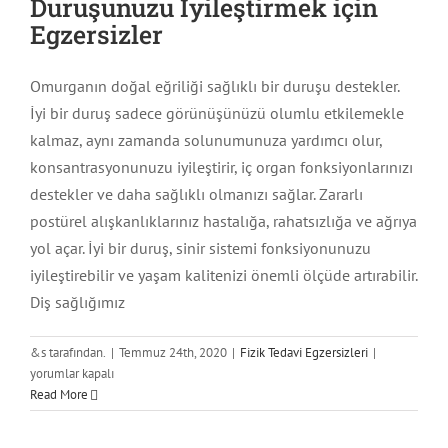
Duruşunuzu İyileştirmek için
Egzersizler
Omurganın doğal eğriliği sağlıklı bir duruşu destekler.
İyi bir duruş sadece görünüşünüzü olumlu etkilemekle
kalmaz, aynı zamanda solunumunuza yardımcı olur,
konsantrasyonunuzu iyileştirir, iç organ fonksiyonlarınızı
destekler ve daha sağlıklı olmanızı sağlar. Zararlı
postürel alışkanlıklarınız hastalığa, rahatsızlığa ve ağrıya
yol açar. İyi bir duruş, sinir sistemi fonksiyonunuzu
iyileştirebilir ve yaşam kalitenizi önemli ölçüde artırabilir.
Diş sağlığımız
Duruşunuzu
&s tarafından.
|
Temmuz 24th, 2020
|
Fizik Tedavi Egzersizleri
|
İyileştirmek
yorumlar kapalı
için
Read More
Egzersizler
için