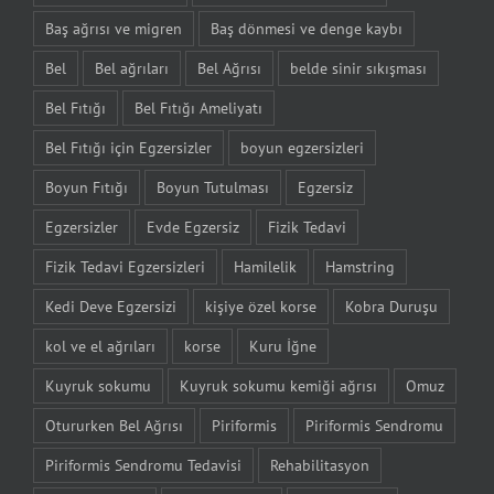
Baş ağrısı ve migren
Baş dönmesi ve denge kaybı
Bel
Bel ağrıları
Bel Ağrısı
belde sinir sıkışması
Bel Fıtığı
Bel Fıtığı Ameliyatı
Bel Fıtığı için Egzersizler
boyun egzersizleri
Boyun Fıtığı
Boyun Tutulması
Egzersiz
Egzersizler
Evde Egzersiz
Fizik Tedavi
Fizik Tedavi Egzersizleri
Hamilelik
Hamstring
Kedi Deve Egzersizi
kişiye özel korse
Kobra Duruşu
kol ve el ağrıları
korse
Kuru İğne
Kuyruk sokumu
Kuyruk sokumu kemiği ağrısı
Omuz
Otururken Bel Ağrısı
Piriformis
Piriformis Sendromu
Piriformis Sendromu Tedavisi
Rehabilitasyon