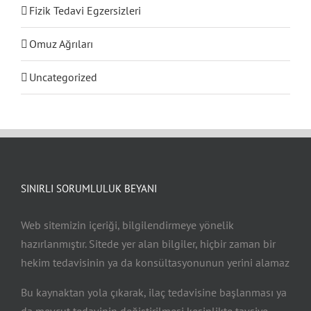
Fizik Tedavi Egzersizleri
Omuz Ağrıları
Uncategorized
SINIRLI SORUMLULUK BEYANI
Web sitemizin içeriği, bilgilendirmeye yönelik
hazırlanmıştır. Sitede yer alan bilgiler, hiçbir zaman bir
hekim tedavisinin ya da konsültasyonunun yerini alamaz
Bu kaynaktan yola çıkarak, ilaç tedavisine başlanması ya